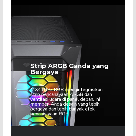
Strip ARGB Ganda yang
Bergaya
MX410-G RGB mengintegrasikan
strip pencahayaan ARGB dan
ventilasi udara di panel depan.
Ini
memberi Anda desain yang lebih
bergaya dan lebih banyak efek
pencahayaan RGB.