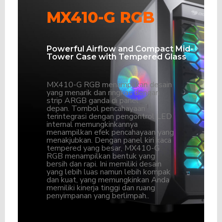
MX410-G RGB
Powerful Airflow and Compact Mid-
Tower Case with Tempered Glass
MX410-G RGB menampilkan desain
yang menarik dan ringkas dengan
strip ARGB ganda di panel
depan. Tombol pencahayaan
terintegrasi dengan pengontrol LED
internal memungkinkannya
menampilkan efek pencahayaan yang
menakjubkan. Dengan panel kiri kaca
tempered yang besar, MX410-G
RGB menampilkan bentuk yang
bersih dan rapi. Ini memiliki desain
yang lebih luas namun lebih kompak
dan kuat, yang memungkinkan Anda
memiliki kinerja tinggi dan ruang
penyimpanan yang berlimpah..