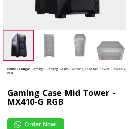
Home
/
Cougar Gaming
/
Gaming Cases
/ Gaming Case Mid Tower – MX410-G
RGB
Gaming Case Mid Tower -
MX410-G RGB
Order Now!